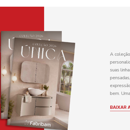
A coleção
personali
suas linh
pensadas,
expressão
bem. Uma 
BAIXAR 