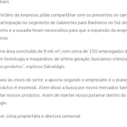
ibam.
prietário da empresa, pôde compartilhar com os presentes os ca
participação no segmento de Gabinetes para Banheiros no Sul do 
nto e a ousadia foram necessários para que a expansão da empre
acou.
ma área construída de 8 mil m², com cerca de 150 empregados d
m tecnologia e maquinários de ultima geração, buscamos otimizar
 produtos”, explicou Salvalágio.
io às crises do setor, a aposta segundo o empresário é o plane
rodutos é essencial. Alem disso a busca por novos mercados ta
rtar nossos produtos. Alem de manter nosso patamar dentro do
gio.
 sócia proprietária e diretora comercial.