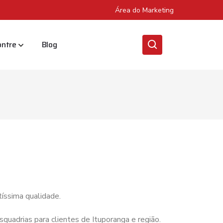
Área do Marketing
ontre
Blog
tíssima qualidade.
quadrias para clientes de Ituporanga e região.