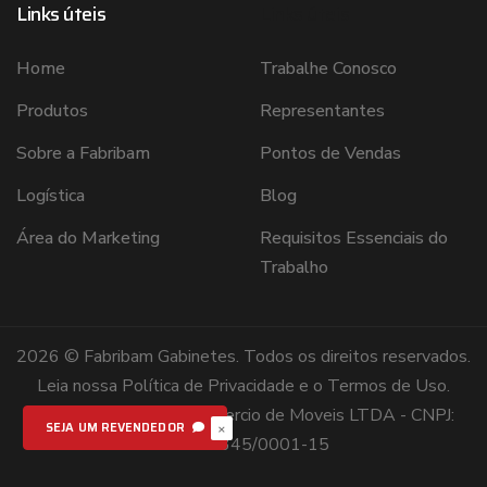
Links úteis
Links úteis
Home
Trabalhe Conosco
Produtos
Representantes
Sobre a Fabribam
Pontos de Vendas
Logística
Blog
Área do Marketing
Requisitos Essenciais do
Trabalho
2026 © Fabribam Gabinetes. Todos os direitos reservados.
Leia nossa
Política de Privacidade
e o
Termos de Uso
.
Fabribam Industria e Comercio de Moveis LTDA - CNPJ:
×
SEJA UM REVENDEDOR
00.583.345/0001-15