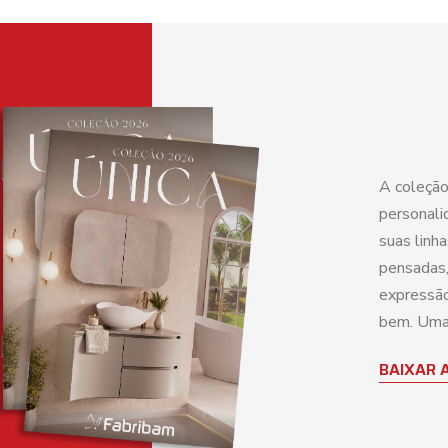
A coleção
personali
suas linh
pensadas,
expressão
bem. Uma 
BAIXAR 