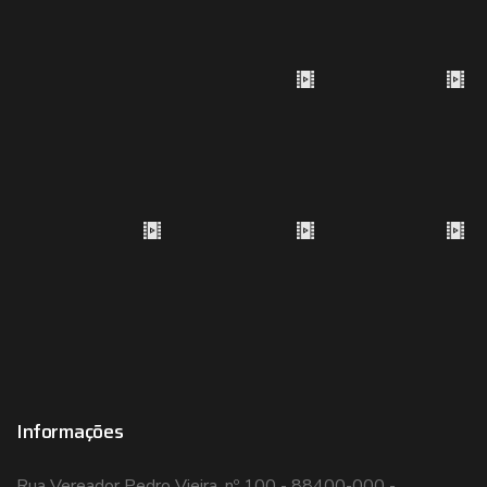
Informações
Rua Vereador Pedro Vieira, nº 100 - 88400-000 -